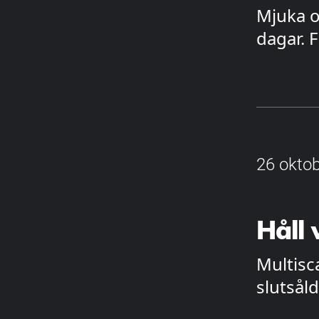
Mjuka o
dagar. 
26 oktob
Håll
Multisc
slutsåld