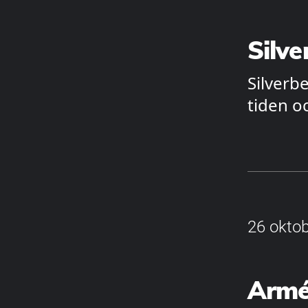
Silve
Silverb
tiden o
26 oktob
Armé