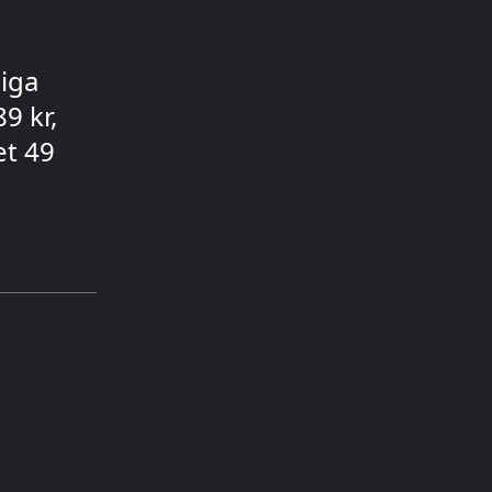
liga
9 kr,
et 49