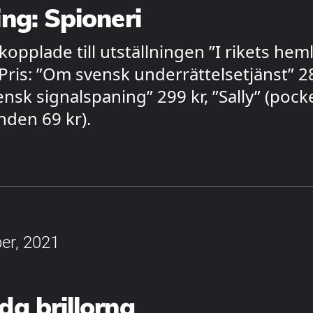
ng: Spioneri
opplade till utställningen ”I rikets hem
 Pris: ”Om svensk underrättelsetjänst” 28
nsk signalspaning” 299 kr, ”Sally” (pock
nden 69 kr).
er, 2021
a brillorna