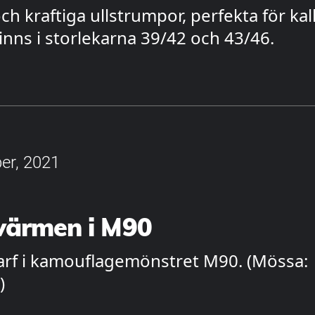
ch kraftiga ullstrumpor, perfekta för kal
Finns i storlekarna 39/42 och 43/46.
er, 2021
 värmen i M90
arf i kamouflagemönstret M90. (Mössa:
)