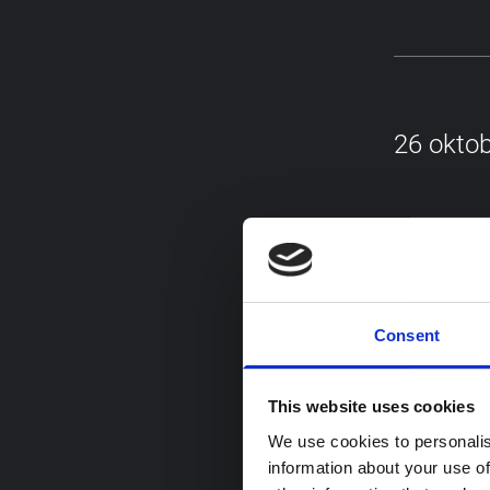
26 oktob
Nost
Trycket
värnpli
Consent
This website uses cookies
We use cookies to personalis
information about your use of