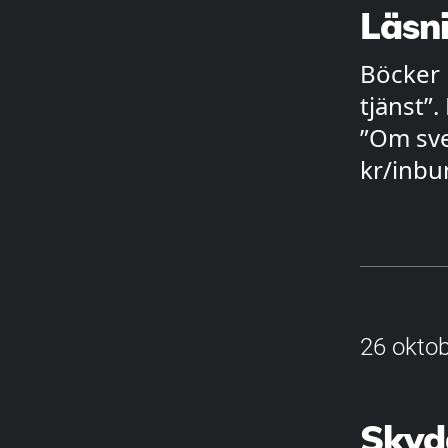
Läsni
Böcker k
tjänst”.
”Om sve
kr/inbu
26 oktob
Skydd