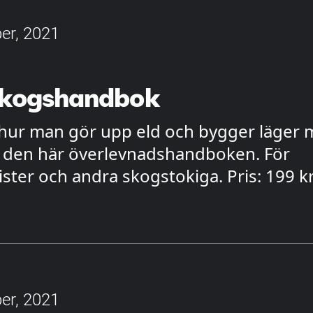
er, 2021
skogshandbok
 hur man gör upp eld och bygger läger
v den här överlevnadshandboken. För
lister och andra skogstokiga. Pris: 199 k
er, 2021