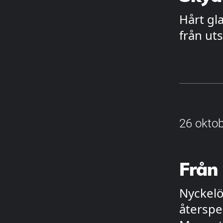
Hårt gl
från uts
26 oktob
Från 
Nyckelög
återspeg