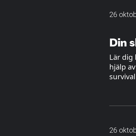
26 oktob
Din 
Lär dig
hjälp a
surviva
26 oktob