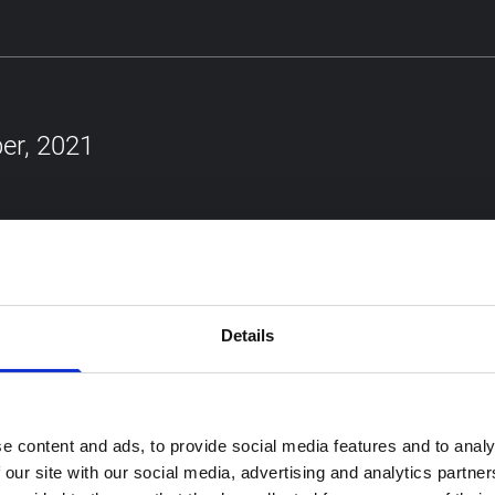
er, 2021
algi från lumpen
 på brickan är från de sängkläder som 
ktiga använde under 1900-talet. Pris: 18
Details
e content and ads, to provide social media features and to analy
 our site with our social media, advertising and analytics partn