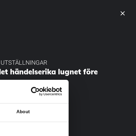
close
E UTSTÄLLNINGAR
det händelserika lugnet före
n
About
TÄLLNINGAR
h nu