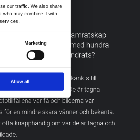
se our traffic. We also share
ers who may combine it with
31 juli 2018
 services.
kning, samarbete och kamratskap –
Marketing
 av militärt vardagsliv med hundra
. Hur mycket har förändrats?
n 1900-talets början har skänkts till
Allow all
iv från privatpersoner. De är tagna
ototillfällena var få och bilderna var
s för en mindre skara vänner och bekanta.
r ofta knapphändig om var de är tagna och
ildade.