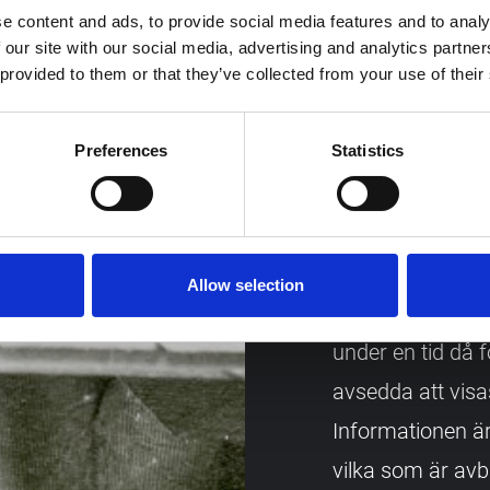
e content and ads, to provide social media features and to analy
 our site with our social media, advertising and analytics partn
alarm
31 juli 2021 - 
 provided to them or that they’ve collected from your use of their
Bäddning, ra
Preferences
Statistics
se fotografier
års mellanrum
Fotografierna frå
Allow selection
Armémuseums ark
under en tid då f
avsedda att visa
Informationen ä
vilka som är avb