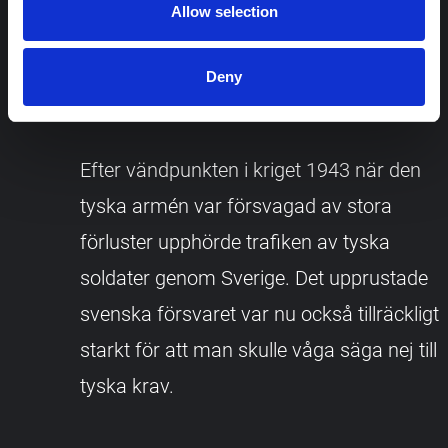
Allow selection
undvika en ockupation. Men det innebar
även att Sverige i praktiken bistod
Deny
Tyskland i kriget mot de allierade.
Efter vändpunkten i kriget 1943 när den
tyska armén var försvagad av stora
förluster upphörde trafiken av tyska
soldater genom Sverige. Det upprustade
svenska försvaret var nu också tillräckligt
starkt för att man skulle våga säga nej till
tyska krav.