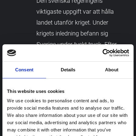
Den svenska regeringens
viktigaste uppgift var att hålla
landet utanför kriget. Under
krigets inledning befann sig
Sverige under tyskt tryck. Efter
långa diskussioner och stor
tvekan gick den svenska
Consent
Details
About
regeringen med på den så
kallade permittenttrafiken. Det
This website uses cookies
innebar att tyska soldater i Norge
We use cookies to personalise content and ads, to
provide social media features and to analyse our traffic.
som skulle hem på permission
We also share information about your use of our site with
fick åka genom Sverige. Totalt
our social media, advertising and analytics partners who
may combine it with other information that you’ve
transporterade Tyskland mer än