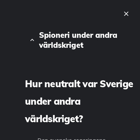
close
Spioneri under andra
keyboard_arrow_up
världskriget
Hur neutralt var Sverige
under andra
världskriget?