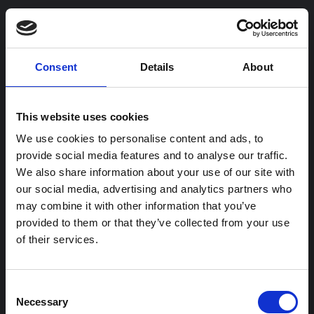
Consent
Details
About
4 november, 2021
This website uses cookies
Sveriges sista stora krig
We use cookies to personalise content and ads, to
provide social media features and to analyse our traffic.
Medan massarméerna drabbade
We also share information about your use of our site with
our social media, advertising and analytics partners who
samman på kontinenten fördes ett
may combine it with other information that you’ve
krig i en betydligt mindre skala i
provided to them or that they’ve collected from your use
Norden – men utgången för de
of their services.
inblandade var lika dödlig. I februari
1808 gick ryssarna över gränsen till
Consent
Necessary
Selection
Finland.