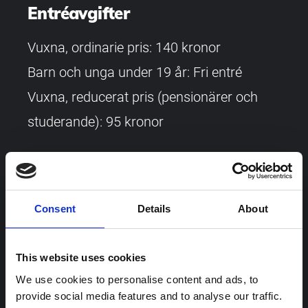
Entréavgifter
Vuxna, ordinarie pris: 140 kronor
Barn och unga under 19 år: Fri entré
Vuxna, reducerat pris (pensionärer och
studerande): 95 kronor
Det är alltid fri entré till museets butik,
open_in_new
samt till
restaurangartilleriet.se
.
Läs
Consent
Details
About
mer om rabatterad och fri entré
This website uses cookies
Årskort
We use cookies to personalise content and ads, to
provide social media features and to analyse our traffic.