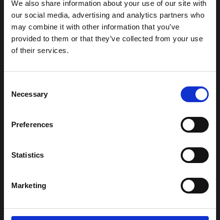
Köp ett årskort och besök Armémuseums
We also share information about your use of our site with
our social media, advertising and analytics partners who
utställningar hur många gånger du vill
may combine it with other information that you’ve
under ett år!
Läs mer om årskort
provided to them or that they’ve collected from your use
of their services.
Kontantfritt museum
Consent
Necessary
Selection
Armémuseum är en kontantfri
verksamhet. Det betyder att du inte kan
Preferences
betala med sedlar eller mynt i museet.
Statistics
Åldersgräns för barn utan
Marketing
vuxna
I Armémuseums utställningar finns både