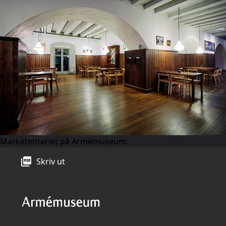
Marketenteriet på Armémuseum.
picture_as_pdf
Skriv ut