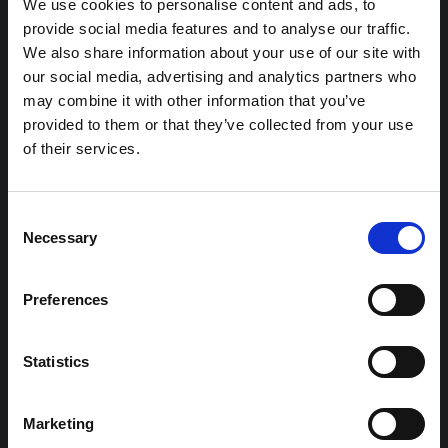
We use cookies to personalise content and ads, to
Digitala
provide social media features and to analyse our traffic.
We also share information about your use of our site with
utställningar
our social media, advertising and analytics partners who
may combine it with other information that you’ve
Se digitala utställningar med
provided to them or that they’ve collected from your use
material från Fredsarkivet.
of their services.
Consent
Necessary
Selection
Preferences
Statistics
Marketing