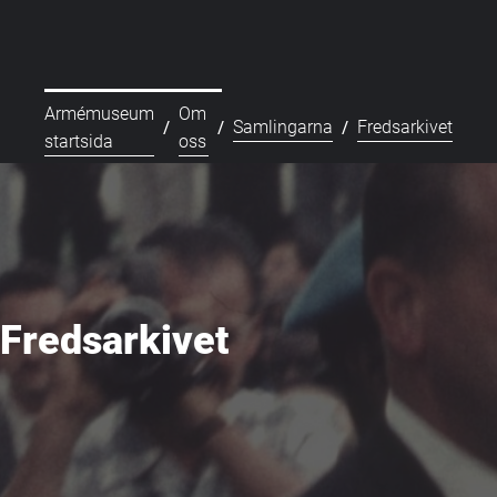
Armémuseum
Om
/
/
/
Samlingarna
Fredsarkivet
startsida
oss
Fredsarkivet