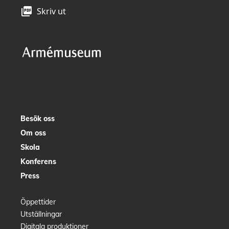
picture_as_pdf
Skriv ut
Besök oss
Om oss
Skola
Konferens
Press
Öppettider
Utställningar
Digitala produktioner