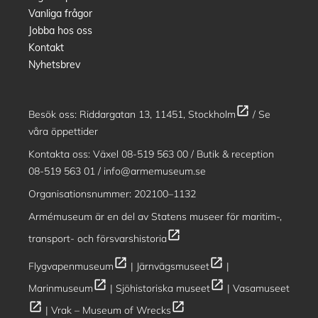
Vanliga frågor
Jobba hos oss
Kontakt
Nyhetsbrev
open_in_new
Besök oss:
Riddargatan 13, 11451, Stockholm
/
Se
våra öppettider
Kontakta oss: Växel
08-519 563 00
/ Butik & reception
08-519 563 01
/
info@armemuseum.se
Organisationsnummer: 202100–1132
Armémuseum är en del av
Statens museer för maritim-,
open_in_new
transport- och försvarshistoria
open_in_new
open_in_new
Flygvapenmuseum
|
Järnvägsmuseet
|
open_in_new
open_in_new
Marinmuseum
|
Sjöhistoriska museet
|
Vasamuseet
open_in_new
open_in_new
|
Vrak – Museum of Wrecks