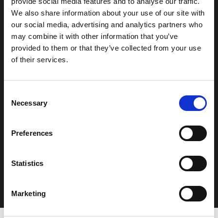
Armémuseum har ingen besöksparkering.
provide social media features and to analyse our traffic.
We also share information about your use of our site with
På närliggande gator brukar man kunna
our social media, advertising and analytics partners who
hitta parkeringsplats.
may combine it with other information that you’ve
provided to them or that they’ve collected from your use
of their services.
På Artillerigården, den stora gården
utanför museet, finns bara reserverade
Consent
Necessary
Selection
platser för museets bilar och liknande. Har
du frågor om parkeringen på
Preferences
Artillerigården, kontakta Statens
fastighetsverk. E-post:
sfv@sfv.se
, eller
Statistics
telefon: 08–696 70 00.
Marketing