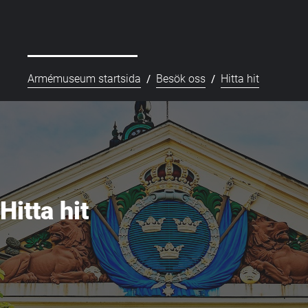
/
/
Armémuseum startsida
Besök oss
Hitta hit
Hitta hit