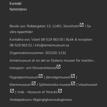
Kontakt
Nyhetsbrev
open_in_new
Besök oss:
Riddargatan 13, 11451, Stockholm
/
Se
våra öppettider
Kontakta oss: Växel
08-519 563 00
/ Butik & reception
08-519 563 01
/
info@armemuseum.se
Organisationsnummer: 202100–1132
Armémuseum är en del av
Statens museer för maritim-,
open_in_new
transport- och försvarshistoria
open_in_new
open_in_new
Flygvapenmuseum
|
Järnvägsmuseet
|
open_in_new
open_in_new
Marinmuseum
|
Sjöhistoriska museet
|
Vasamuseet
open_in_new
open_in_new
|
Vrak – Museum of Wrecks
Webbplatsens tillgänglighetsredogörelse