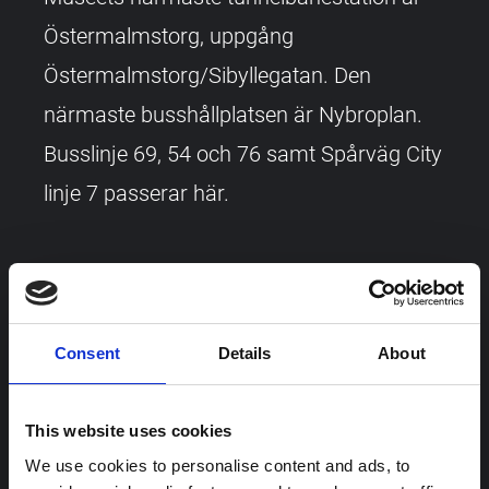
Östermalmstorg, uppgång
Östermalmstorg/Sibyllegatan. Den
närmaste busshållplatsen är Nybroplan.
Busslinje 69, 54 och 76 samt Spårväg City
linje 7 passerar här.
Du hittar tidtabeller och biljettinformation
på webbplatsen för
Storstockholms
open_in_new
Lokaltrafik, sl.se (extern webbplats)
Consent
Details
About
This website uses cookies
Parkering
We use cookies to personalise content and ads, to