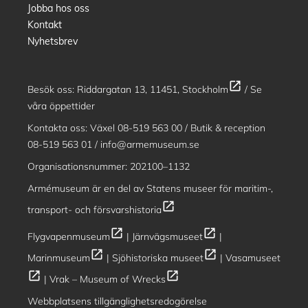
Jobba hos oss
Kontakt
Nyhetsbrev
open_in_new
Besök oss:
Riddargatan 13, 11451, Stockholm
/
Se
våra öppettider
Kontakta oss: Växel
08-519 563 00
/ Butik & reception
08-519 563 01
/
info@armemuseum.se
Organisationsnummer: 202100–1132
Armémuseum är en del av
Statens museer för maritim-,
open_in_new
transport- och försvarshistoria
open_in_new
open_in_new
Flygvapenmuseum
|
Järnvägsmuseet
|
open_in_new
open_in_new
Marinmuseum
|
Sjöhistoriska museet
|
Vasamuseet
open_in_new
open_in_new
|
Vrak – Museum of Wrecks
Webbplatsens tillgänglighetsredogörelse