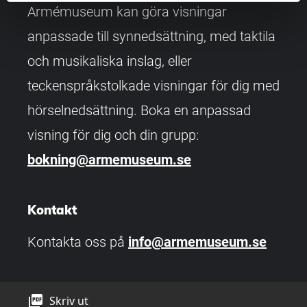
Armémuseum kan göra visningar
anpassade till synnedsättning, med taktila
och musikaliska inslag, eller
teckenspråkstolkade visningar för dig med
hörselnedsättning. Boka en anpassad
visning för dig och din grupp:
bokning@armemuseum.se
Kontakt
Kontakta oss på
info@armemuseum.se
picture_as_pdf
Skriv ut