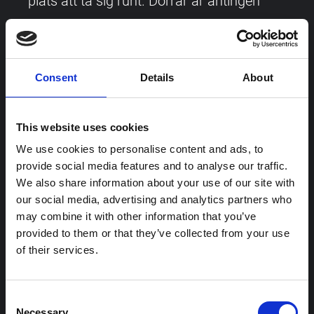
plats att ta sig runt. Dörrar är antingen
uppställda eller öppnas automatiskt med
en armbågskontakt.
Consent
Details
About
Hund
This website uses cookies
Du får inte ta med dig någon hund in på
We use cookies to personalise content and ads, to
Armémuseum, ledar- och
provide social media features and to analyse our traffic.
We also share information about your use of our site with
assistanshundar undantagna. Meddela
our social media, advertising and analytics partners who
museivärdarna om du kommer med
may combine it with other information that you’ve
provided to them or that they’ve collected from your use
ledar- och assistanshund.
of their services.
Hörselnedsättning
Consent
Necessary