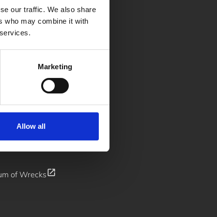
se our traffic. We also share
ers who may combine it with
 services.
yhetsbrev
Marketing
Allow all
open_in_new
um of Wrecks