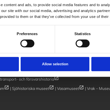
e content and ads, to provide social media features and to analy
 our site with our social media, advertising and analytics partn
erens
Press
 provided to them or that they’ve collected from your use of their
er
Vanliga frågor
Jobba hos oss
Kontakt
N
Preferences
Statistics
ra öppettider
08-519 563 01
/
info@armemuseum.se
Allow selection
open_in_new
transport- och försvarshistoria
open_in_new
open_in_new
open_in_new
um
|
Sjöhistoriska museet
|
Vasamuseet
|
Vrak – Muse