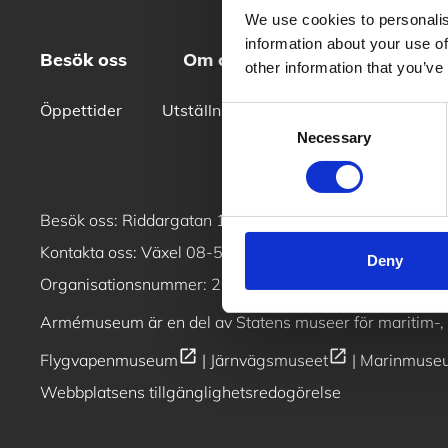
We use cookies to personalis
information about your use of
Besök oss
Om oss
Skola
Konf
other information that you’ve
Öppettider
Utställningar
Digitala produktion
Consent
Necessary
Selection
open_in_new
Besök oss:
Riddargatan 13, 11451, Stockholm
/
Se vå
Kontakta oss: Växel
08-519 563 00
/ Butik & reception
Deny
Organisationsnummer: 202100–1132
Armémuseum är en del av
Statens museer för maritim-, 
open_in_new
open_in_new
Flygvapenmuseum
|
Järnvägsmuseet
|
Marinmuse
Webbplatsens tillgänglighetsredogörelse