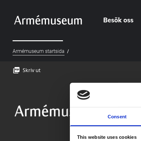
Besök oss
/
Armémuseum startsida
picture_as_pdf
Skriv ut
Consent
This website uses cookies