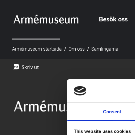
Besök oss
/
/
Armémuseum startsida
Om oss
Samlingarna
picture_as_pdf
Skriv ut
Consent
This website uses cookies