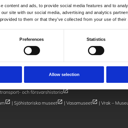
e content and ads, to provide social media features and to analy
 our site with our social media, advertising and analytics partn
erens
Press
 provided to them or that they’ve collected from your use of their
er
Vanliga frågor
Jobba hos oss
Kontakt
N
Preferences
Statistics
ra öppettider
08-519 563 01
/
info@armemuseum.se
Allow selection
open_in_new
transport- och försvarshistoria
open_in_new
open_in_new
open_in_new
um
|
Sjöhistoriska museet
|
Vasamuseet
|
Vrak – Muse