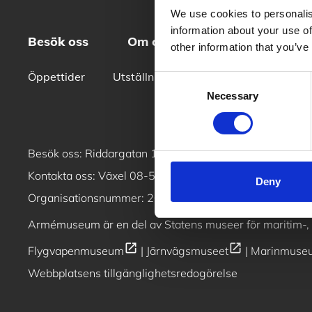
We use cookies to personalis
information about your use of
Besök oss
Om oss
Skola
Konf
other information that you’ve
Öppettider
Utställningar
Digitala produktion
Consent
Necessary
Selection
open_in_new
Besök oss:
Riddargatan 13, 11451, Stockholm
/
Se vå
Kontakta oss: Växel
08-519 563 00
/ Butik & reception
Deny
Organisationsnummer: 202100–1132
Armémuseum är en del av
Statens museer för maritim-, 
open_in_new
open_in_new
Flygvapenmuseum
|
Järnvägsmuseet
|
Marinmuse
Webbplatsens tillgänglighetsredogörelse