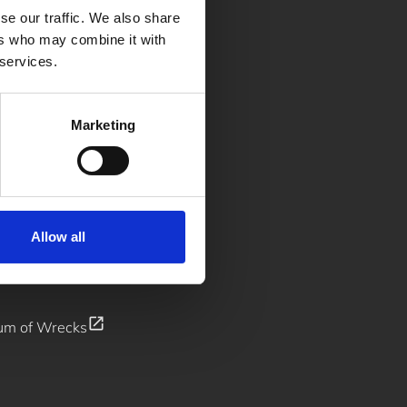
se our traffic. We also share
ers who may combine it with
 services.
yhetsbrev
Marketing
Allow all
open_in_new
um of Wrecks