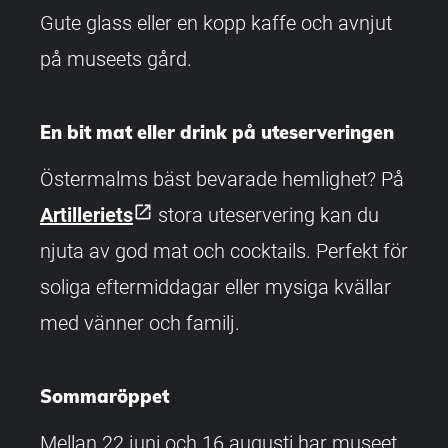
Gute glass eller en kopp kaffe och avnjut
på museets gård.
En bit mat eller drink på uteserveringen
Östermalms bäst bevarade hemlighet? På
open_in_new
Artilleriets
stora uteservering kan du
njuta av god mat och cocktails. Perfekt för
soliga eftermiddagar eller mysiga kvällar
med vänner och familj.
Sommaröppet
Mellan 22 juni och 16 augusti har museet