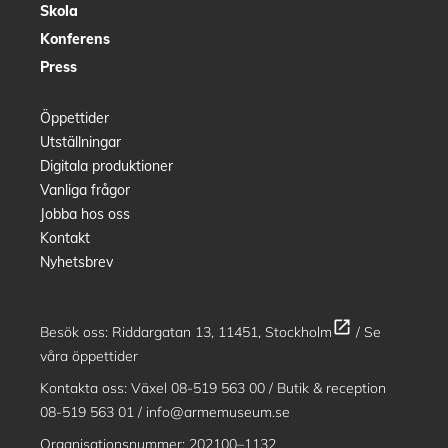
Skola
Konferens
Press
Öppettider
Utställningar
Digitala produktioner
Vanliga frågor
Jobba hos oss
Kontakt
Nyhetsbrev
open_in_new
Besök oss:
Riddargatan 13, 11451, Stockholm
/
Se
våra öppettider
Kontakta oss: Växel
08-519 563 00
/ Butik & reception
08-519 563 01
/
info@armemuseum.se
Organisationsnummer: 202100–1132