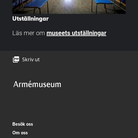
Utställningar
Läs mer om
museets utställningar
picture_as_pdf
Skriv ut
Besök oss
Om oss