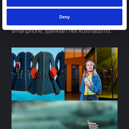
audioguiden
låter dig utforska museet i
Deny
din egen takt. Ladda själv ner den till din
smartphone, självklart helt kostnadsfritt.