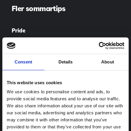
Fler sommartips
Pride
Då som nu har olika regler gällt för män
och kvinnor – men också väldigt
olika
rätt
Consent
Details
About
och fel i olika tider. Under prideveckan kan
du följa med på en visning och höra om
This website uses cookies
vad som inte passat sig under de senaste
We use cookies to personalise content and ads, to
500 åren.
provide social media features and to analyse our traffic.
We also share information about your use of our site with
Läs mer om pridevisningar
our social media, advertising and analytics partners who
may combine it with other information that you’ve
provided to them or that they’ve collected from your use
Missa inte högvakten